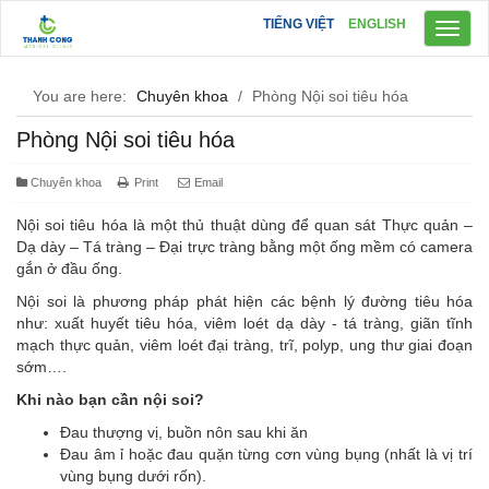
TIẾNG VIỆT
ENGLISH
Toggl
naviga
You are here:
Chuyên khoa
/
Phòng Nội soi tiêu hóa
Phòng Nội soi tiêu hóa
Chuyên khoa
Print
Email
Nội soi tiêu hóa là một thủ thuật dùng để quan sát Thực quản –
Dạ dày – Tá tràng – Đại trực tràng bằng một ống mềm có camera
gắn ở đầu ống.
Nội soi là phương pháp phát hiện các bệnh lý đường tiêu hóa
như: xuất huyết tiêu hóa, viêm loét dạ dày - tá tràng, giãn tĩnh
mạch thực quản, viêm loét đại tràng, trĩ, polyp, ung thư giai đoạn
sớm….
Khi nào bạn cần nội soi?
Đau thượng vị, buồn nôn sau khi ăn
Đau âm ỉ hoặc đau quặn từng cơn vùng bụng (nhất là vị trí
vùng bụng dưới rốn).