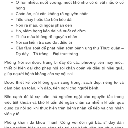
Ợ hơi nhiều, nuốt vướng, nuốt khó như có dị vật mắc ở cổ
họng
Chán ăn, sút cân không rõ nguyên nhân
Tiêu chảy hoặc táo bón kéo dài
Nôn ra máu, đi ngoài phân đen
Ho, viêm họng kéo dài và nuốt có đờm
Thiếu máu không rõ nguyên nhân
Nội soi kiểm tra sau đợt điều trị
Cần tầm soát để phát hiện sớm bệnh ung thư Thực quản –
Dạ dày – Tá tràng – Đại trực tràng
Phòng Nội soi được trang bị đầy đủ các phương tiện máy móc,
thiết bị hiện đại cho phép nội soi chẩn đoán và điều trị hiệu quả,
giúp người bệnh không còn sợ nội soi.
Được thiết kế với không gian sang trọng, sạch đẹp, riêng tư và
đảm bảo an toàn, kín đáo, tiện nghi cho người bệnh.
Bên cạnh đó là sự tuân thủ nghiêm ngặt các nguyên tắc trong
việc tiệt khuẩn và khử khuẩn để ngăn chặn sự nhiễm khuẩn qua
dụng cụ nội soi khi thực hiện trên bệnh nhân kế tiếp và cho nhân
viên y tế.
Phòng khám đa khoa Thành Công với đội ngũ bác sĩ dày dặn