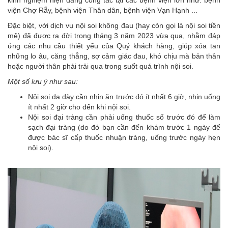
kinh nghiệm hiện đang công tác tại các bệnh viện lớn như: bệnh
viện Chợ Rẫy, bệnh viện Thân dân, bệnh viện Vạn Hạnh ...
Đặc biệt, với dịch vụ nội soi không đau (hay còn gọi là nội soi tiền
mê) đã được ra đời trong tháng 3 năm 2023 vừa qua, nhằm đáp
ứng các nhu cầu thiết yếu của Quý khách hàng, giúp xóa tan
những lo âu, căng thẳng, sợ cảm giác đau, khó chịu mà bản thân
hoặc người thân phải trải qua trong suốt quá trình nội soi.
Một số lưu ý như sau:
Nội soi dạ dày cần nhịn ăn trước đó ít nhất 6 giờ, nhịn uống
ít nhất 2 giờ cho đến khi nội soi.
Nội soi đại tràng cần phải uống thuốc sổ trước đó để làm
sạch đại tràng (do đó bạn cần đến khám trước 1 ngày để
được bác sĩ cấp thuốc nhuận tràng, uống trước ngày hẹn
nội soi).