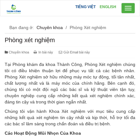
TIẾNG VIỆT
ENGLISH
Toggl
naviga
Bạn đang ở:
Chuyên khoa
/
Phòng Xét nghiệm
Phòng xét nghiệm
Chuyên khoa
In bài này
Gửi Email bài này
Tại Phòng khám đa khoa Thành Công, Phòng Xét nghiệm chúng
tôi có điều khiện thuận lợi để phục vụ tất cả các bệnh nhân.
Phòng Xét nghiệm sở hữu những máy móc tự động, tối tân nhất,
chất lượng nhất và là máy móc của chính hãng. Bên cạnh đó,
chúng tôi có một đội ngũ các bác sĩ và kỹ thuật viên tận tụy,
chuyên nghiệp cung cấp những kết quả xét nghiệm chính xác,
đáng tin cậy và trong thời gian ngắn nhất.
Chúng tôi vận hành Khoa Xét nghiệm với mục tiêu cung cấp
những kết quả xét nghiệm tin cậy nhất và kịp thời, hỗ trợ tối đa
các bác sĩ lâm sàng trong chẩn đoán và điều trị bệnh.
Các Hoạt Động Mũi Nhọn Của Khoa