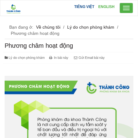
TIẾNG VIỆT
ENGLISH
Toggl
naviga
Bạn đang ở:
Về chúng tôi
/
Lý do chọn phòng khám
/
Phương châm hoạt động
Phương châm hoạt động
Lý do chọn phòng khám
In bài này
Gửi Email bài này