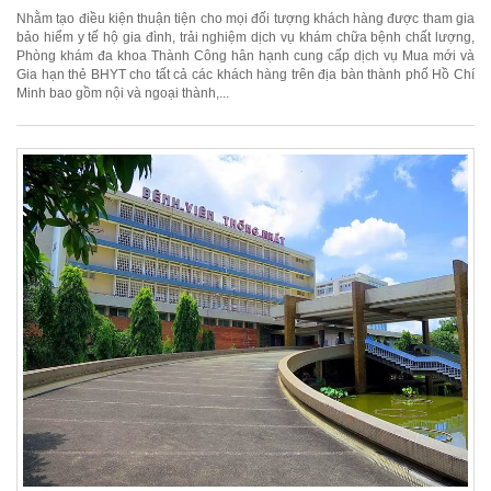
Nhằm tạo điều kiện thuận tiện cho mọi đối tượng khách hàng được tham gia
bảo hiểm y tế hộ gia đình, trải nghiệm dịch vụ khám chữa bệnh chất lượng,
Phòng khám đa khoa Thành Công hân hạnh cung cấp dịch vụ Mua mới và
Gia hạn thẻ BHYT cho tất cả các khách hàng trên địa bàn thành phố Hồ Chí
Minh bao gồm nội và ngoại thành,...