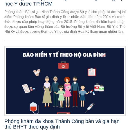
học Y dược TP.HCM
Phòng khám Bác sĩ gia đình Thành Công được Sở y tế cho phép là đơn vị thí
điểm Phòng khám Bác sĩ gia đình y tế tư nhân đầu tiên năm 2014 và chính
thức được cấp phép hoạt động năm 2015. Phòng khám đã hân hạnh nhận
được sự quan tâm viếng thăm của Bộ trưởng Bộ y tế Việt Nam, Bộ Y tế Thổ
Nhĩ Kỳ và được trường Đại học Y học gia đình Hoa Kỳ tham quan nhiều lần.
Phòng khám đa khoa Thành Công bán và gia hạn
thẻ BHYT theo quy định