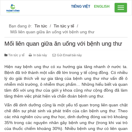
TIẾNG VIỆT
ENGLISH
Toggl
naviga
Bạn đang ở:
Tin tức
/
Tin tức y tế
/
Mối liên quan giữa ăn uống với bệnh ung thư
Mối liên quan giữa ăn uống với bệnh ung thư
Tin tức y tế
In bài này
Gửi Email bài này
Hiện nay bệnh ung thư có xu hướng gia tăng nhanh ở nước ta.
Bệnh đã trở thành một vấn đề lớn trong y tế cộng đồng. Có nhiều
lý do giải thích về sự gia tăng của bệnh ung thư như vấn đề ô
nhiễm môi trường, ô nhiễm thực phẩm… Những hiểu biết và quan
tâm đối với ung thư của giới y khoa cũng như cộng đồng đã làm
tăng thêm việc phát hiện và chẩn đoán bệnh ung thư.
Vấn đề dinh dưỡng cũng là một yếu tố quan trọng liên quan chặt
chẽ đến sự phát sinh và phát triển của căn bệnh ung thư. Theo
các nhà nghiên cứu ung thư học, dinh dưỡng đóng vai trò khoảng
35% trong các nguyên nhân gây bệnh ung thư (trong khi vai trò
của thuốc chiếm khoảng 30%). Nhiều bệnh ung thư có liên quan