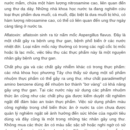
nước mắm, chứa một hàm lượng nitrosamine cao, liên quan đến
ung thư dạ dày. Những nhà khoa học nước ta đang nghiên cứu
loại thực phẩm dưa muối, cá muối, đặc biệt là dưa muối bị khú, có
hàm lượng nitrosamine cao, có thể có liên quan đến ung thư ngày
càng tăng ở nước ta.
Aflatoxin: aflatoxin sinh ra từ nấm mốc Aspergillus flavus. Đây là
một chất gây ra bệnh ung thư gan, bệnh phổ biến ở các nước
nhiệt đới. Loại nấm mốc này thường có trong các ngũ cốc bị mốc
hoặc là lạc mốc, việc tiêu thụ các thực phẩm này là một nguyên
nhân gây bệnh ung thư gan.
Chất phụ gia và các chất gây nhiễm khác có trong thực phẩm:
các nhà khoa học phương Tây cho thấy sử dụng một số phẩm
nhuộm thực phẩm có thể gây ra ung thư, như chất paradimethyl
amino benzene dùng để nhuộm bơ thành “bơ vàng” có khả năng
gây ung thư gan. Tại các nước này sử dụng các phẩm nhuộm
thức ăn cũng như các chất phụ gia được kiểm duyệt rất nghiêm
ngặt để đảm bảo an toàn thực phẩm. Việc sử dụng phẩm màu
công nghiệp trong chế biến thức ăn ở nước ta còn chưa được
quản lý nghiêm ngặt sẽ ảnh hưởng đến sức khỏe của người tiêu
dùng và đây cũng là một trong những tác nhân gây ung thư.
Không mua các thức ăn có màu sắc sặc sỡ hoặc nghi ngờ có sử