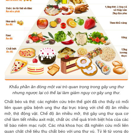
Khẩu phần ăn đóng một vai trò quan trọng trong gây ung thư
nhưng ngược lại có thể lại làm giảm nguy cơ gây ung thư.
Chất béo và thịt: các nghiên cứu trên thế giới đã cho thấy có mối
liên quan giữa bệnh ung thư đại trực tràng với chế độ ăn nhiều
mỡ, thịt động vật. Chế độ ăn nhiều mỡ, thịt gây ung thư qua cơ
chế làm tiết nhiều axit mật, chất ức chế quá trình biệt hóa của các
tế bào niêm mạc ruột. Các nhà khoa học đã nghiên cứu mối liên
quan chặt chẽ tiêu thụ chất béo với ung thư vú. Tỷ lệ tử vong do