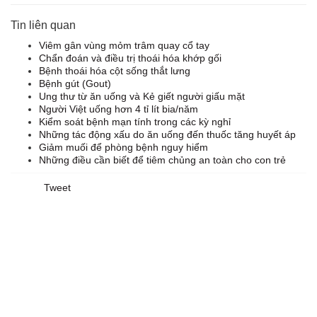
Tin liên quan
Viêm gân vùng mỏm trâm quay cổ tay
Chẩn đoán và điều trị thoái hóa khớp gối
Bệnh thoái hóa cột sống thắt lưng
Bệnh gút (Gout)
Ung thư từ ăn uống và Kẻ giết người giấu mặt
Người Việt uống hơn 4 tỉ lít bia/năm
Kiểm soát bệnh mạn tính trong các kỳ nghỉ
Những tác động xấu do ăn uống đến thuốc tăng huyết áp
Giảm muối để phòng bệnh nguy hiểm
Những điều cần biết để tiêm chủng an toàn cho con trẻ
Tweet