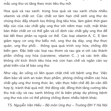
mắc ung thư vú tăng theo mức tiêu thụ mỡ.
Hoa quả và rau xanh: trong hoa quả và rau xanh chứa nhiều
vitamin và chất xơ. Các chất xơ làm hạn chế sinh ung thư do
chúng thúc đẩy nhanh lưu thông ống tiêu hóa, làm giảm thời gian
tiếp xúc của các chất gây ung thư với niêm mạc ruột, mặt khác
bản thân chất xơ có thể gắn và cố dịnh các chất gây ung thư để
bài tiết theo phân ra ngoài cơ thể. Các loại vitamin A, C, E làm
giảm nguy cơ ung thư biểu mô, ung thư dạ dày, ung thư thực
quản, ung thư phổi… thông qua quá trình oxy hóa, chống đột
biến gen. Đặc biệt các loại rau thơm và rau gia vị với các thành
phần chống oxy hóa (carotene, vitamin C…) và các tinh dầu
không chỉ kích thích tiêu hóa mà còn hạn chế và ngăn cản sự
phát triển của tế bào ung thư.
Như vậy, ăn uống có liên quan chặt chẽ với bệnh ung thư. Việc
đảm bảo vệ sinh an toàn thực phẩm, phòng chống nhiễm các hóa
chất gây ung thư trong thức ăn, việc thực hiện chế độ ăn cân đối
hợp lý, tránh thái quá mỡ, thịt động vật, đồng thời tăng cường tiêu
thụ trái cây và rau xanh không chỉ là biện pháp dự phòng bệnh
ung thư mà còn có thể phòng chống được nhiều bệnh khác.
TS. Nguyễn Văn Hiếu – Bộ môn Ung thư – Trường ĐH Y Hà Nội