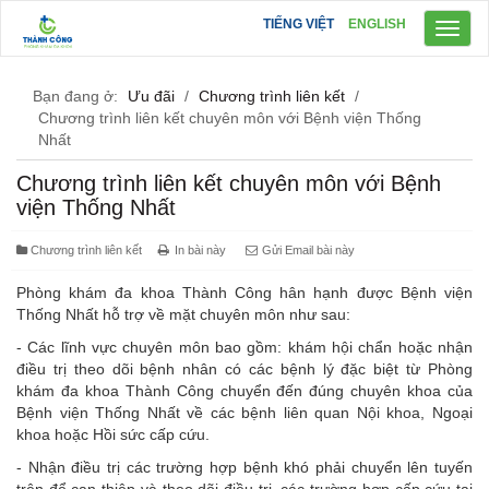
TIẾNG VIỆT
ENGLISH
Toggl
naviga
Bạn đang ở:
Ưu đãi
/
Chương trình liên kết
/
Chương trình liên kết chuyên môn với Bệnh viện Thống
Nhất
Chương trình liên kết chuyên môn với Bệnh
viện Thống Nhất
Chương trình liên kết
In bài này
Gửi Email bài này
Phòng khám đa khoa Thành Công hân hạnh được Bệnh viện
Thống Nhất hỗ trợ về mặt chuyên môn như sau:
- Các lĩnh vực chuyên môn bao gồm: khám hội chẩn hoặc nhận
điều trị theo dõi bệnh nhân có các bệnh lý đặc biệt từ Phòng
khám đa khoa Thành Công chuyển đến đúng chuyên khoa của
Bệnh viện Thống Nhất về các bệnh liên quan Nội khoa, Ngoại
khoa hoặc Hồi sức cấp cứu.
- Nhận điều trị các trường hợp bệnh khó phải chuyển lên tuyến