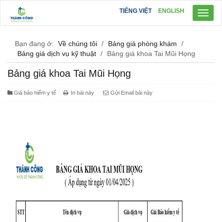
TIẾNG VIỆT
ENGLISH
Toggl
naviga
Bạn đang ở:
Về chúng tôi
/
Bảng giá phòng khám
/
Bảng giá dịch vụ kỹ thuật
/
Bảng giá khoa Tai Mũi Họng
Bảng giá khoa Tai Mũi Họng
Giá bảo hiểm y tế
In bài này
Gửi Email bài này