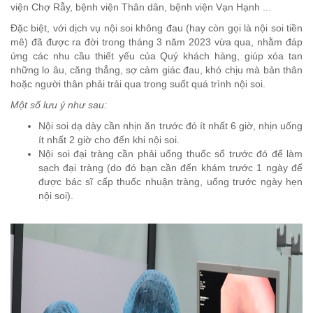
viện Chợ Rẫy, bệnh viện Thân dân, bệnh viện Vạn Hạnh ...
Đặc biệt, với dịch vụ nội soi không đau (hay còn gọi là nội soi tiền
mê) đã được ra đời trong tháng 3 năm 2023 vừa qua, nhằm đáp
ứng các nhu cầu thiết yếu của Quý khách hàng, giúp xóa tan
những lo âu, căng thẳng, sợ cảm giác đau, khó chịu mà bản thân
hoặc người thân phải trải qua trong suốt quá trình nội soi.
Một số lưu ý như sau:
Nội soi dạ dày cần nhịn ăn trước đó ít nhất 6 giờ, nhịn uống
ít nhất 2 giờ cho đến khi nội soi.
Nội soi đại tràng cần phải uống thuốc sổ trước đó để làm
sạch đại tràng (do đó bạn cần đến khám trước 1 ngày để
được bác sĩ cấp thuốc nhuận tràng, uống trước ngày hẹn
nội soi).