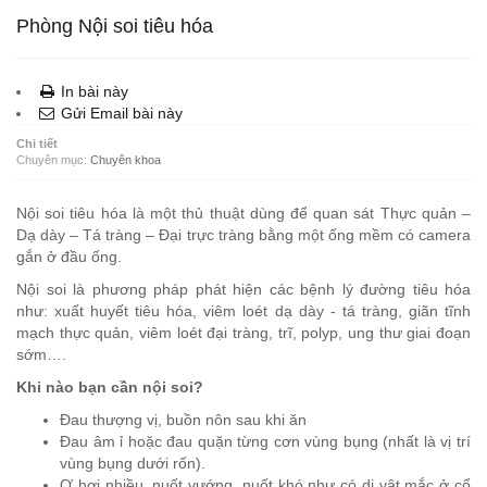
Phòng Nội soi tiêu hóa
In bài này
Gửi Email bài này
Chi tiết
Chuyên mục:
Chuyên khoa
Nội soi tiêu hóa là một thủ thuật dùng để quan sát Thực quản –
Dạ dày – Tá tràng – Đại trực tràng bằng một ống mềm có camera
gắn ở đầu ống.
Nội soi là phương pháp phát hiện các bệnh lý đường tiêu hóa
như: xuất huyết tiêu hóa, viêm loét dạ dày - tá tràng, giãn tĩnh
mạch thực quản, viêm loét đại tràng, trĩ, polyp, ung thư giai đoạn
sớm….
Khi nào bạn cần nội soi?
Đau thượng vị, buồn nôn sau khi ăn
Đau âm ỉ hoặc đau quặn từng cơn vùng bụng (nhất là vị trí
vùng bụng dưới rốn).
Ợ hơi nhiều, nuốt vướng, nuốt khó như có dị vật mắc ở cổ