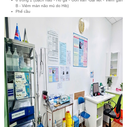
6 trong 1 (Bạch hầu - Ho gà - Uốn ván -Bại liệt - Viêm gan
B - Viêm màn não mủ do Hib)
Phế cầu