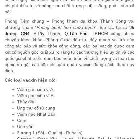
chi phí điều trị và nâng cao chất lượng cuộc sống, phát triển xã
hội.
Phòng Tiêm chủng – Phòng khám đa khoa Thành Công với
phương châm “
Phòng bệnh hơn chữa bệnh
”, tọa lạc tại số
36
đường CN4, P.Tây Thạnh, Q.Tân Phú, TP.HCM
cùng nhiều
chuyên khoa khác. Phòng được đầu tư, đẩy mạnh vai trò của
công tác bảo vệ sức khỏe cộng đồng, các loại vacxin được cam
kết có nguồn gốc xuất xứ rõ ràng từ các thương hiệu uy tín và các
quốc gia phát triển, đảm bảo hoàn toàn về chất lượng và tuân thủ
nghiêm ngặt các tiêu chí bảo quản vacxin đúng cách theo quy
định.
Các loại vacxin hiện có:
Viêm gan siêu vi A
Viêm gan siêu vi B
Thủy đậu
Ung thư cổ tử cung
Viêm não Nhật Bản
Cúm
Uốn ván
3 trong 1 (Sởi - Quai bị - Rubella)