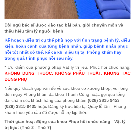
Đội ngũ bác sĩ được đào tạo bài bản, giỏi chuyên môn và
thấu hiểu tâm lý người bệnh
Kế hoạch điều trị cụ thể phù hợp với tình trạng bệnh lý, điều
kiện, hoàn cảnh của từng bệnh nhân, giúp bệnh nhân phục
hồi tốt nhất có thể, kể cả khi điều trị tại Phòng khám hay
trong quá trình phục hồi sau này.
* Ưu điểm của phương pháp Vật lý trị liệu, Phục hồi chức năng:
KHÔNG DÙNG THUỐC, KHÔNG PHẪU THUẬT, KHÔNG TÁC
DỤNG PHỤ
Nếu quý khách gặp vấn đề về sức khỏe cơ xương khớp, vui lòng
đến ngay Phòng khám đa khoa Thành Công hoặc gọi qua tổng
đài chăm sóc khách hàng của phòng khám
(028) 3815 9453 -
(028) 3815 9435
hoặc Đăng ký trực tiếp tại Quầy lễ tân - Phòng
khám theo yêu cầu để được hỗ trợ kịp thời.
Thời gian hoạt động của khoa Phục hồi chức năng - Vật lý
trị liệu: (Thứ 2 - Thứ 7)