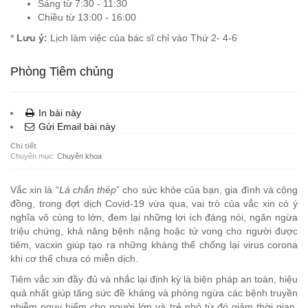
Sáng từ 7:30 - 11:30
Chiều từ 13:00 - 16:00
*
Lưu ý:
Lịch làm việc của bác sĩ chỉ vào Thứ 2- 4-6
Phòng Tiêm chủng
In bài này
Gửi Email bài này
Chi tiết
Chuyên mục:
Chuyên khoa
Vắc xin là “
Lá chắn thép
” cho sức khỏe của bạn, gia đình và cộng
đồng, trong đợt dịch Covid-19 vừa qua, vai trò của vắc xin có ý
nghĩa vô cùng to lớn, đem lại những lợi ích đáng nói, ngăn ngừa
triệu chứng, khả năng bệnh nặng hoặc tử vong cho người được
tiêm, vacxin giúp tạo ra những kháng thể chống lại virus corona
khi cơ thể chưa có miễn dịch.
Tiêm vắc xin đầy đủ và nhắc lại định kỳ là biện pháp an toàn, hiệu
quả nhất giúp tăng sức đề kháng và phòng ngừa các bệnh truyền
nhiễm nguy hiểm cho người lớn và trẻ nhỏ từ đó giảm thời gian,