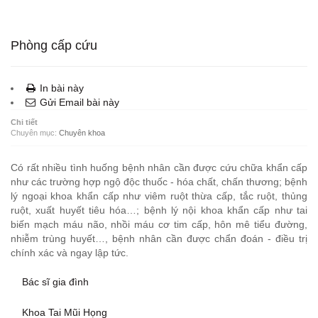
Phòng cấp cứu
In bài này
Gửi Email bài này
Chi tiết
Chuyên mục:
Chuyên khoa
Có rất nhiều tình huống bệnh nhân cần được cứu chữa khẩn cấp
như các trường hợp ngộ độc thuốc - hóa chất, chấn thương; bệnh
lý ngoại khoa khẩn cấp như viêm ruột thừa cấp, tắc ruột, thủng
ruột, xuất huyết tiêu hóa…; bệnh lý nội khoa khẩn cấp như tai
biến mạch máu não, nhồi máu cơ tim cấp, hôn mê tiểu đường,
nhiễm trùng huyết…, bệnh nhân cần được chẩn đoán - điều trị
chính xác và ngay lập tức.
Bác sĩ gia đình
Khoa Tai Mũi Họng