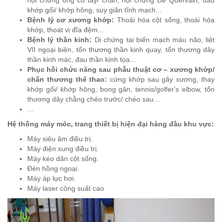
hội chứng ống cổ tay/ chân, hội chứng De Quervain, đau
khớp gối/ khớp hông, suy giãn tĩnh mạch...
Bệnh lý cơ xương khớp:
Thoái hóa cột sống, thoái hóa
khớp, thoát vị đĩa đệm...
Bệnh lý thần kinh:
Di chứng tai biến mạch máu não, liệt
VII ngoại biên, tổn thương thần kinh quay, tổn thương dây
thần kinh mác, đau thần kinh tọa...
Phục hồi chức năng sau phẫu thuật cơ – xương khớp/
chấn thương thể thao:
cứng khớp sau gãy xương, thay
khớp gối/ khớp hông, bong gân, tennis/golfer's elbow, tổn
thương dây chằng chéo trước/ chéo sau...
...
Hệ thống máy móc, trang thiết bị hiện đại hàng đầu khu vực:
Máy siêu âm điều trị.
Máy điện xung điều trị.
Máy kéo dãn cột sống.
Đèn hồng ngoại.
Máy áp lực hơi.
Máy laser công suất cao