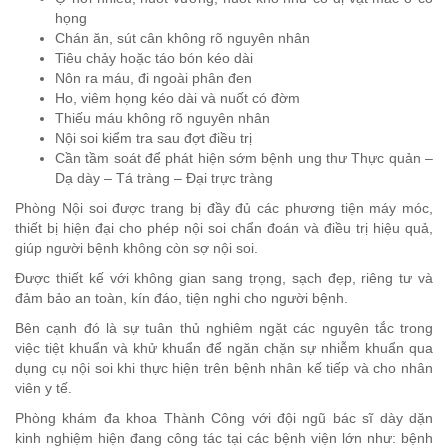
họng
Chán ăn, sút cân không rõ nguyên nhân
Tiêu chảy hoặc táo bón kéo dài
Nôn ra máu, đi ngoài phân đen
Ho, viêm họng kéo dài và nuốt có đờm
Thiếu máu không rõ nguyên nhân
Nội soi kiểm tra sau đợt điều trị
Cần tầm soát để phát hiện sớm bệnh ung thư Thực quản –
Dạ dày – Tá tràng – Đại trực tràng
Phòng Nội soi được trang bị đầy đủ các phương tiện máy móc,
thiết bị hiện đại cho phép nội soi chẩn đoán và điều trị hiệu quả,
giúp người bệnh không còn sợ nội soi.
Được thiết kế với không gian sang trọng, sạch đẹp, riêng tư và
đảm bảo an toàn, kín đáo, tiện nghi cho người bệnh.
Bên cạnh đó là sự tuân thủ nghiêm ngặt các nguyên tắc trong
việc tiệt khuẩn và khử khuẩn để ngăn chặn sự nhiễm khuẩn qua
dụng cụ nội soi khi thực hiện trên bệnh nhân kế tiếp và cho nhân
viên y tế.
Phòng khám đa khoa Thành Công với đội ngũ bác sĩ dày dặn
kinh nghiệm hiện đang công tác tại các bệnh viện lớn như: bệnh