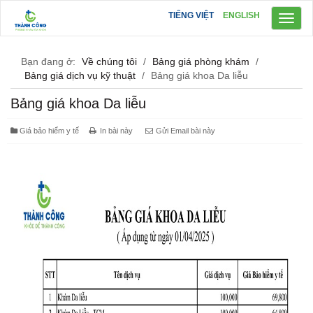
TIẾNG VIỆT
ENGLISH
Toggl
naviga
Bạn đang ở:
Về chúng tôi
/
Bảng giá phòng khám
/
Bảng giá dịch vụ kỹ thuật
/
Bảng giá khoa Da liễu
Bảng giá khoa Da liễu
Giá bảo hiểm y tế
In bài này
Gửi Email bài này